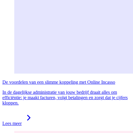
De voordelen van een slimme koppeling met Online Incasso
In de dagelijkse administratie van jouw bedrijf draait alles om
efficiëntie: je maakt facturen, volgt betalingen en zorgt dat je cijfers
kloppen.
Lees meer