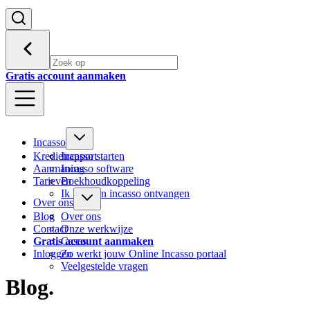
Gratis account aanmaken
Incasso
Kredietrapport
Incasso starten
Aanmaning
Incasso software
Tarieven
Boekhoudkoppeling
Ik heb een incasso ontvangen
Over ons
Blog
Over ons
Contact
Onze werkwijze
Gratis account aanmaken
Cases
Inloggen
Zo werkt jouw Online Incasso portaal
Veelgestelde vragen
Blog
.