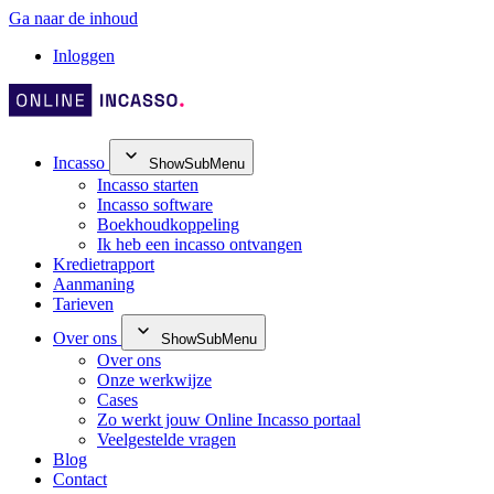
Ga naar de inhoud
Inloggen
Incasso
ShowSubMenu
Incasso starten
Incasso software
Boekhoudkoppeling
Ik heb een incasso ontvangen
Kredietrapport
Aanmaning
Tarieven
Over ons
ShowSubMenu
Over ons
Onze werkwijze
Cases
Zo werkt jouw Online Incasso portaal
Veelgestelde vragen
Blog
Contact