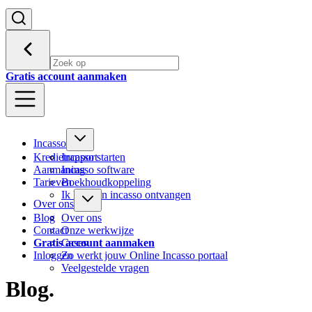
Gratis account aanmaken
Incasso
Kredietrapport
Incasso starten
Aanmaning
Incasso software
Tarieven
Boekhoudkoppeling
Ik heb een incasso ontvangen
Over ons
Blog
Over ons
Contact
Onze werkwijze
Gratis account aanmaken
Cases
Inloggen
Zo werkt jouw Online Incasso portaal
Veelgestelde vragen
Blog
.