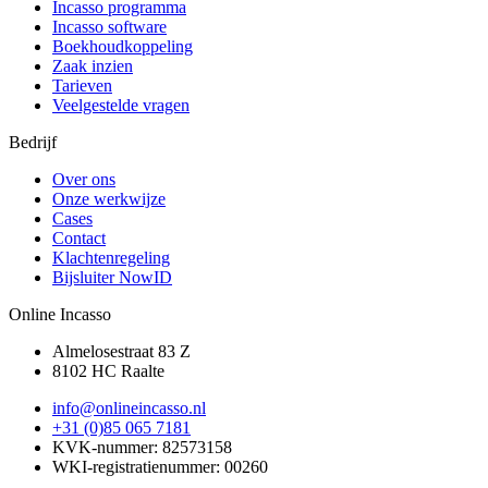
Incasso programma
Incasso software
Boekhoudkoppeling
Zaak inzien
Tarieven
Veelgestelde vragen
Bedrijf
Over ons
Onze werkwijze
Cases
Contact
Klachtenregeling
Bijsluiter NowID
Online Incasso
Almelosestraat 83 Z
8102 HC Raalte
info@onlineincasso.nl
+31 (0)85 065 7181
KVK-nummer:
82573158
WKI-registratienummer:
00260