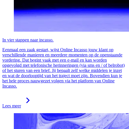
In vier stappen naar incasso.
Eenmaal een zaak gestart, wijst Online Incasso jouw klant op
verschillende manieren en meerdere momenten op de openstaande
vordering. Dat begint vaak met een e-mail en kan worden
opgevolgd met telefonische herinneringen (via sms en / of belrobot)
of het sturen van een brief. Jij bepaalt zelf welke middelen je inzet
en wat de doorlooptijd van het traject moet zijn. Bovendien kun je
het hele proces nauwgezet volgen via het platform van Online
Incasso.
Lees meer