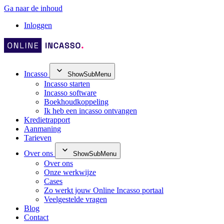
Ga naar de inhoud
Inloggen
Incasso
ShowSubMenu
Incasso starten
Incasso software
Boekhoudkoppeling
Ik heb een incasso ontvangen
Kredietrapport
Aanmaning
Tarieven
Over ons
ShowSubMenu
Over ons
Onze werkwijze
Cases
Zo werkt jouw Online Incasso portaal
Veelgestelde vragen
Blog
Contact