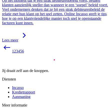
Op het moment dat je een strak debiteurenbeleid voert, betalen
klanten aanzienlijk sneller dan wanneer je een ‘soepel’ beleid voert.
Veel ondernemers denken dat ze bij een strak debiteurenbeleid de
relatie met hun klant op het spel zetten. Online Incasso geeft je tips
hoe je op een klantvriendelijke manier toch snel je openstaande
facturen kunt innen.
Lees meer
1
2
3
4
5
6
Jij draait zelf aan de knoppen.
Diensten
Incasso
Kredietrapport
Aanmaning
Meer informatie