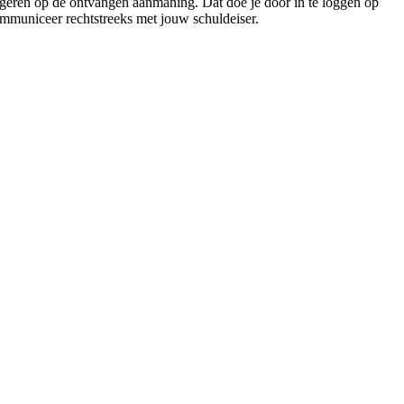
ageren op de ontvangen aanmaning. Dat doe je door in te loggen op
municeer rechtstreeks met jouw schuldeiser.