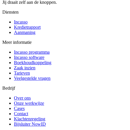
Jij draait zelf aan de knoppen.
Diensten
Incasso
Kredietrapport
Aanmaning
Meer informatie
Incasso programma
Incasso software
Boekhoudkoppeling
Zaak inzien
Tarieven
Veelgestelde vragen
Bedrijf
Over ons
Onze werkwijze
Cases
Contact
Klachtenregeling
Bijsluiter NowID