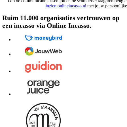
Om de communicatie tussen jou en de schuldeiser laagdrempelig en
inzien.onlineincasso.nl
met jouw persoonlijke
Ruim 11.000 organisaties vertrouwen op
een incasso via Online Incasso
.