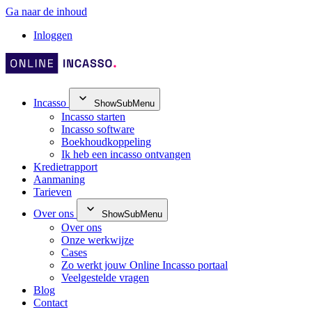
Ga naar de inhoud
Inloggen
Incasso
ShowSubMenu
Incasso starten
Incasso software
Boekhoudkoppeling
Ik heb een incasso ontvangen
Kredietrapport
Aanmaning
Tarieven
Over ons
ShowSubMenu
Over ons
Onze werkwijze
Cases
Zo werkt jouw Online Incasso portaal
Veelgestelde vragen
Blog
Contact