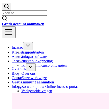
Gratis account aanmaken
Incasso
Kredietrapport
Incasso starten
Aanmaning
Incasso software
Tarieven
Boekhoudkoppeling
Ik heb een incasso ontvangen
Over ons
Blog
Over ons
Contact
Onze werkwijze
Gratis account aanmaken
Cases
Inloggen
Zo werkt jouw Online Incasso portaal
Veelgestelde vragen