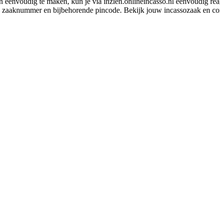
 eenvoudig te maken, kun je via inzien.onlineincasso.nl eenvoudig re
 zaaknummer en bijbehorende pincode. Bekijk jouw incassozaak en com