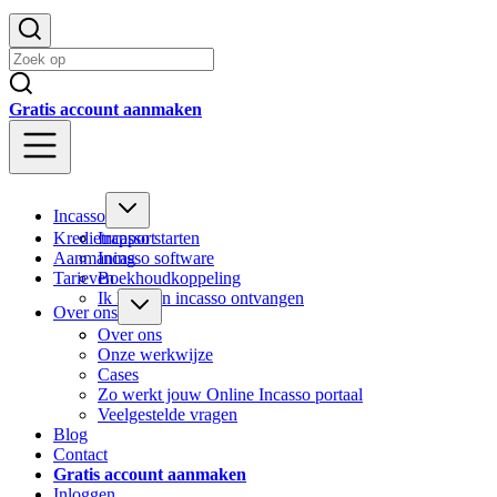
Gratis account aanmaken
Incasso
Kredietrapport
Incasso starten
Aanmaning
Incasso software
Tarieven
Boekhoudkoppeling
Ik heb een incasso ontvangen
Over ons
Over ons
Onze werkwijze
Cases
Zo werkt jouw Online Incasso portaal
Veelgestelde vragen
Blog
Contact
Gratis account aanmaken
Inloggen