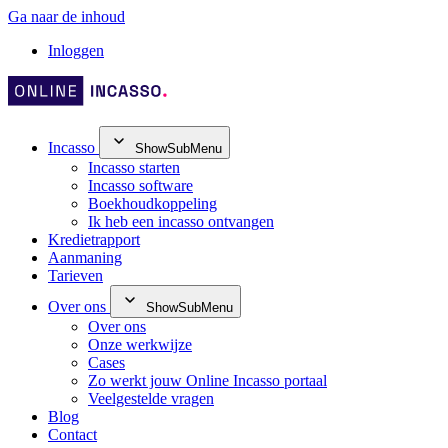
Ga naar de inhoud
Inloggen
Incasso
ShowSubMenu
Incasso starten
Incasso software
Boekhoudkoppeling
Ik heb een incasso ontvangen
Kredietrapport
Aanmaning
Tarieven
Over ons
ShowSubMenu
Over ons
Onze werkwijze
Cases
Zo werkt jouw Online Incasso portaal
Veelgestelde vragen
Blog
Contact