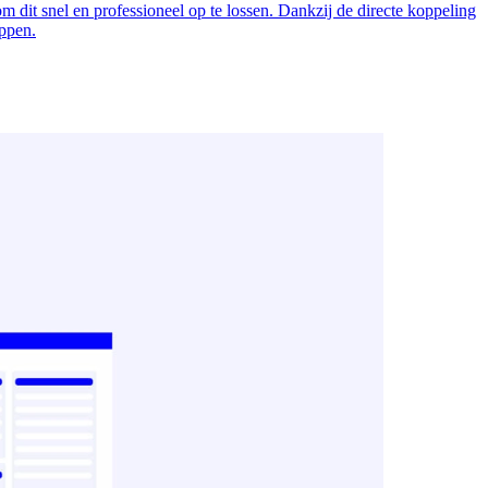
om dit snel en professioneel op te lossen. Dankzij de directe koppeling
appen.