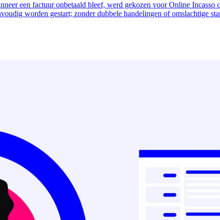
d. Wanneer een factuur onbetaald bleef, werd gekozen voor Online Incasso 
nvoudig worden gestart; zonder dubbele handelingen of omslachtige st