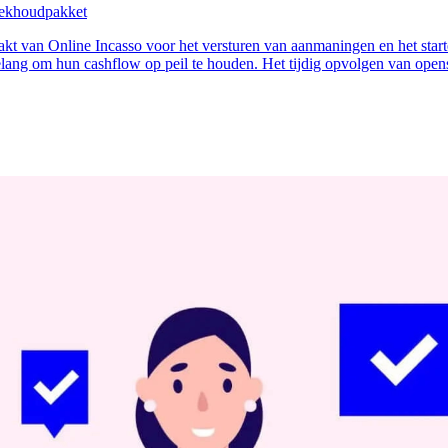
boekhoudpakket
aakt van Online Incasso voor het versturen van aanmaningen en het star
belang om hun cashflow op peil te houden. Het tijdig opvolgen van opens