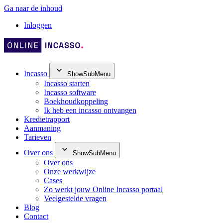
Ga naar de inhoud
Inloggen
Incasso
ShowSubMenu
Incasso starten
Incasso software
Boekhoudkoppeling
Ik heb een incasso ontvangen
Kredietrapport
Aanmaning
Tarieven
Over ons
ShowSubMenu
Over ons
Onze werkwijze
Cases
Zo werkt jouw Online Incasso portaal
Veelgestelde vragen
Blog
Contact