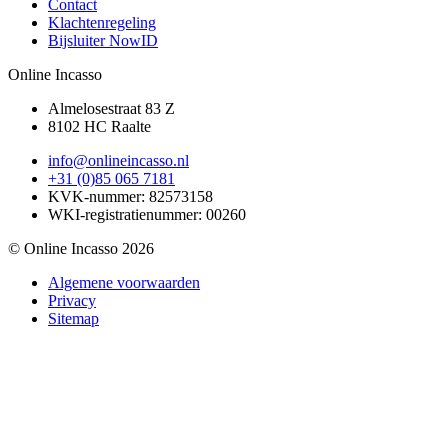
Contact
Klachtenregeling
Bijsluiter NowID
Online Incasso
Almelosestraat 83 Z
8102 HC Raalte
info@onlineincasso.nl
+31 (0)85 065 7181
KVK-nummer:
82573158
WKI-registratienummer:
00260
© Online Incasso 2026
Algemene voorwaarden
Privacy
Sitemap