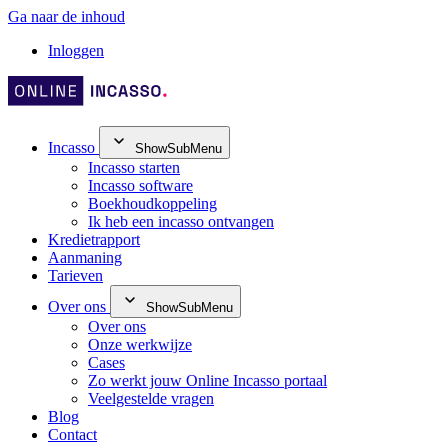
Ga naar de inhoud
Inloggen
Incasso
ShowSubMenu
Incasso starten
Incasso software
Boekhoudkoppeling
Ik heb een incasso ontvangen
Kredietrapport
Aanmaning
Tarieven
Over ons
ShowSubMenu
Over ons
Onze werkwijze
Cases
Zo werkt jouw Online Incasso portaal
Veelgestelde vragen
Blog
Contact