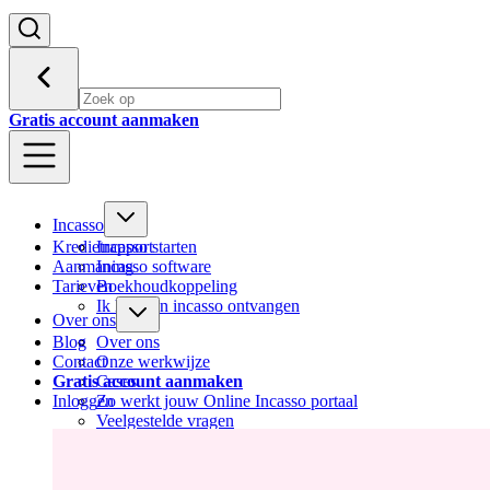
Gratis account aanmaken
Incasso
Kredietrapport
Incasso starten
Aanmaning
Incasso software
Tarieven
Boekhoudkoppeling
Ik heb een incasso ontvangen
Over ons
Blog
Over ons
Contact
Onze werkwijze
Gratis account aanmaken
Cases
Inloggen
Zo werkt jouw Online Incasso portaal
Veelgestelde vragen